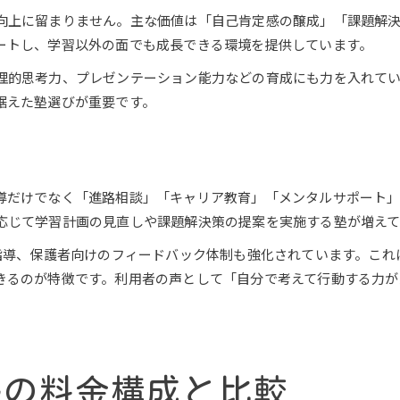
塾の未来形成で重要な判断基準とは何か
向上に留まりません。主な価値は「自己肯定感の醸成」「課題解
ートし、学習以外の面でも成長できる環境を提供しています。
塾サービスの比較で見える未来形成の強み
塾の未来形成型を選ぶ際の評価ポイント
理的思考力、プレゼンテーション能力などの育成にも力を入れて
据えた塾選びが重要です。
費用とサービスで見極める塾の価値基準
導だけでなく「進路相談」「キャリア教育」「メンタルサポート
応じて学習計画の見直しや課題解決策の提案を実施する塾が増えて
公式LINEはこちら
公式LINEはこちら
化指導、保護者向けのフィードバック体制も強化されています。こ
きるのが特徴です。利用者の声として「自分で考えて行動する力が
塾の料金構成と比較