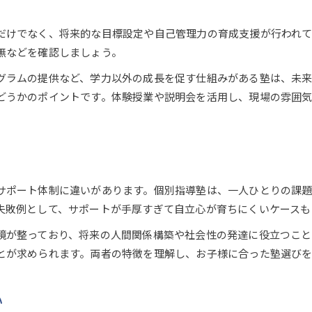
塾サービスの本質を比較で見抜く方法
教育サービスとしての塾の新たな役割
だけでなく、将来的な目標設定や自己管理力の育成支援が行われ
塾の教育サービスとしての進化を探る
無などを確認しましょう。
未来形成を担う塾の役割と特徴について
グラムの提供など、学力以外の成長を促す仕組みがある塾は、未
塾の教育サービスの新たな方向性とは
どうかのポイントです。体験授業や説明会を活用し、現場の雰囲
塾が担う未来形成の社会的役割を考察
塾と保護者対応で見るサービスの質
費用の透明性で見極める塾選びのポイント
塾の費用透明性が選択の決め手になる理由
サポート体制に違いがあります。個別指導塾は、一人ひとりの課題
塾の料金公開と未来形成型の安心感を比較
失敗例として、サポートが手厚すぎて自立心が育ちにくいケースも
塾費用の内訳を明確にする重要ポイント
境が整っており、将来の人間関係構築や社会性の発達に役立つこと
塾選びで避けたい費用の不透明さを解説
とが求められます。両者の特徴を理解し、お子様に合った塾選びを
塾の費用開示と実際の負担感を比較検証
未来形成型塾で得られる価値と判断基準
か
未来形成型塾で得られる教育価値の本質