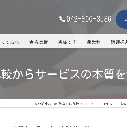
042-306-3586
めての方へ
合格実績
皆様の声
授業料
講師採
比較からサービスの本質を
東京都東村山の塾なら個別指導 ululea
コラム
塾