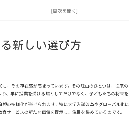
個別指導塾と集団塾の未来形成の違い
塾の未来形成はどんな教育価値を生むか
塾の未来形成型サービスの特徴を解説
未来形成を掲げる塾の料金構成と比較
塾の料金体系と未来形成型との違い
える新しい選び方
未来形成型塾の月謝や費用の特徴とは
塾の未来形成と料金比較で見る選択基準
入塾金や教材費など塾費用の内訳を解説
塾選びで重視すべき料金の透明性とは
加し、その存在感が高まっています。その理由のひとつは、従来の
塾サービスの本質はどこにあるか再考
より、単に授業を受ける場としてだけでなく、子どもたちの将来を
塾の本質を見極めるための視点とは
未来形成型塾のサービス本質を徹底検証
育観の多様化が挙げられます。特に大学入試改革やグローバル化
教育サービスの新たな価値を提示し、注目を集めているのです。
塾のサービス質と未来形成の関係性
塾はサービス業か教育業か再考する視点