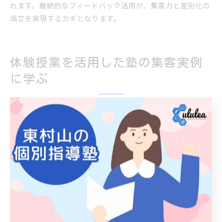
れます。継続的なフィードバック活用が、集客力と差別化の
両立を実現するカギとなります。
体験授業を活用した塾の集客実例
に学ぶ
塾の体験授業イベントで集客を実現
塾の体験授業イベントは新規生徒や保護者の関心を高め、集
客効果を実感できる代表的な取り組みです。特に「無料体験
授業」や「学習相談会」といった形式は、参加ハードルが低
く、多くの方に塾の雰囲気や指導内容を知ってもらう絶好の
機会となります。開催時には、ホームページやSNS、地域の
チラシ配布など多様な宣伝方法を組み合わせて告知すること
が重要です。