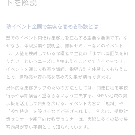
トを解説
保護者目線の塾イベント満足度向上術
塾と保護者をつなぐコミュニケーション術
塾イベント後のフィードバック活用法
塾イベント企画で集客を高める秘訣とは
体験授業を活用した塾の集客実例に学ぶ
塾でのイベント開催は集客力を左右する重要な要素です。な
塾の体験授業イベントで集客を実現
ぜなら、体験授業や説明会、無料セミナーなどのイベント
体験型塾イベントが生徒獲得に有効な理由
は、入塾を検討している保護者や生徒の「まずは雰囲気を知
りたい」というニーズに直接応えることができるからです。
塾イベントの流れと参加者の声を紹介
イベントを通じて教室や講師、指導方針を体験してもらうこ
塾の体験授業イベントで信頼を築くポイント
とで、信頼感や安心感を高める効果が期待できます。
体験授業後の塾への入塾率向上施策
具体的な集客アップのための方法としては、開催日程を学校
差別化のヒントになる塾イベントとは何か
行事や季節講習と重ならないよう工夫する、SNSや地域の掲
塾イベントで独自性を高めるアイデア集
示板を活用して告知を広げる、イベント内容に「無料」や
学習塾ならではのイベント差別化戦略
「参加特典」を設けるなどが挙げられます。例えば、受験対
塾イベントに差をつけるテーマ選定のコツ
策セミナーや親子向け教育セミナーは、実際に多くの塾で集
ユニークな塾イベントで記憶に残る体験を
客効果が高い事例として知られています。
塾の強みを活かしたイベント演出方法