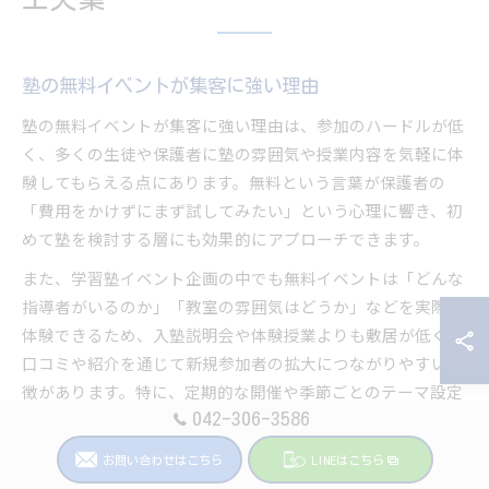
塾の無料イベントが集客に強い理由
塾の無料イベントが集客に強い理由は、参加のハードルが低
く、多くの生徒や保護者に塾の雰囲気や授業内容を気軽に体
験してもらえる点にあります。無料という言葉が保護者の
「費用をかけずにまず試してみたい」という心理に響き、初
めて塾を検討する層にも効果的にアプローチできます。
また、学習塾イベント企画の中でも無料イベントは「どんな
指導者がいるのか」「教室の雰囲気はどうか」などを実際に
体験できるため、入塾説明会や体験授業よりも敷居が低く、
口コミや紹介を通じて新規参加者の拡大につながりやすい特
徴があります。特に、定期的な開催や季節ごとのテーマ設定
により、継続的な集客効果も期待できます。
042-306-3586
お問い合わせはこちら
LINEはこちら
無料塾イベントで伝えるべき魅力とは