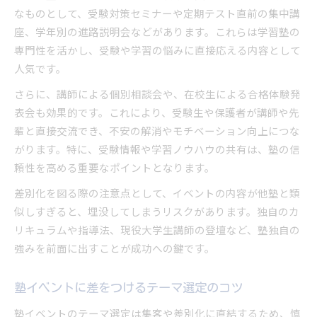
なものとして、受験対策セミナーや定期テスト直前の集中講
座、学年別の進路説明会などがあります。これらは学習塾の
専門性を活かし、受験や学習の悩みに直接応える内容として
人気です。
さらに、講師による個別相談会や、在校生による合格体験発
表会も効果的です。これにより、受験生や保護者が講師や先
輩と直接交流でき、不安の解消やモチベーション向上につな
がります。特に、受験情報や学習ノウハウの共有は、塾の信
頼性を高める重要なポイントとなります。
差別化を図る際の注意点として、イベントの内容が他塾と類
似しすぎると、埋没してしまうリスクがあります。独自のカ
リキュラムや指導法、現役大学生講師の登壇など、塾独自の
強みを前面に出すことが成功への鍵です。
塾イベントに差をつけるテーマ選定のコツ
塾イベントのテーマ選定は集客や差別化に直結するため、慎