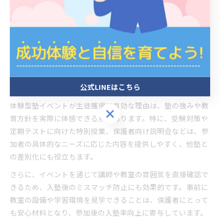
例えば、実際に体験授業に参加した家庭からは「先生が一人
ひとりの理解度に合わせて指導してくれた」「教室の雰囲気
が明るく安心できた」といった声が多く寄せられます。こう
したリアルな体験が、塾選びに迷う保護者や生徒の信頼獲得
につながり、結果として入塾への動機付けとなります。
公式LINEはこちら
体験型塾イベントが生徒獲得に有効な理由
体験型塾イベントが生徒獲得に有効な理由は、塾の強みや教
公式LINEはこちら
育方針を実際に体感できる点にあります。特に、受験対策や
定期テストに向けた特別授業、保護者向け説明会などは、参
加者の具体的なニーズに応じた内容を提供しやすく、他塾と
の差別化にも役立ちます。
さらに、イベントを通じて講師や教室の雰囲気を直接確認で
きるため、入塾後のミスマッチ防止にも効果的です。事前に
教室の設備や学習環境を見学できることは、保護者にとって
も安心材料となり、参加後の入塾率向上に寄与しています。