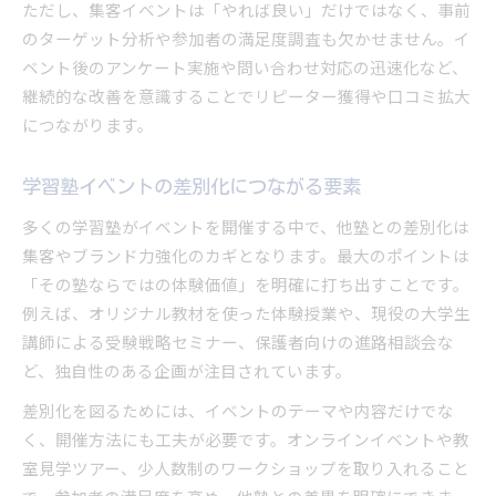
ただし、集客イベントは「やれば良い」だけではなく、事前
効果的な塾イベントの企画法を身につける
のターゲット分析や参加者の満足度調査も欠かせません。イ
塾イベント企画で成功する手順の解説
ベント後のアンケート実施や問い合わせ対応の迅速化など、
学習塾イベントの目的設定とターゲット分析
継続的な改善を意識することでリピーター獲得や口コミ拡大
につながります。
塾イベント内容の具体的なアイデア発想法
イベント企画時に押さえたい塾の集客視点
学習塾イベントの差別化につながる要素
塾イベント企画書作成と準備のポイント
多くの学習塾がイベントを開催する中で、他塾との差別化は
無料イベントで塾の魅力を伝える工夫集
集客やブランド力強化のカギとなります。最大のポイントは
塾の無料イベントが集客に強い理由
「その塾ならではの体験価値」を明確に打ち出すことです。
無料塾イベントで伝えるべき魅力とは
例えば、オリジナル教材を使った体験授業や、現役の大学生
塾の無料体験イベント運営のポイント
講師による受験戦略セミナー、保護者向けの進路相談会な
コストを抑えた塾イベントの工夫を紹介
ど、独自性のある企画が注目されています。
塾イベント参加者の満足度を高める方法
差別化を図るためには、イベントのテーマや内容だけでな
く、開催方法にも工夫が必要です。オンラインイベントや教
室見学ツアー、少人数制のワークショップを取り入れること