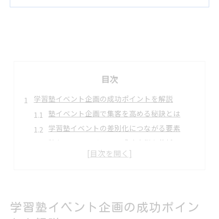
目次
学習塾イベント企画の成功ポイントを解説
塾イベント企画で集客を高める秘訣とは
学習塾イベントの差別化につながる要素
塾ならではのイベント成功事例を分析
生徒・保護者が満足する塾イベント設計
塾のブランド力を強化するイベント戦略
保護者も満足する塾イベント運営の極意
塾イベントで保護者の信頼を得る方法
学習塾イベント企画の成功ポイン
塾イベント運営における役割分担の重要性