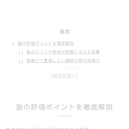
目次
塾の評価ポイントを徹底解説
塾の口コミや評判が評価に与える影響
塾選びで重視したい講師の質や指導力
塾のサポート体制と学習環境の違い
塾の合格実績が評価される理由とは
塾の費用対効果を比較するための視点
塾比較サイトやランキングの見方と注意点
口コミでわかる塾選びの極意
塾の評価ポイントを徹底解説
塾の口コミで本当に知りたい情報の探し方
塾 評判 悪い口コミから読み取るポイント