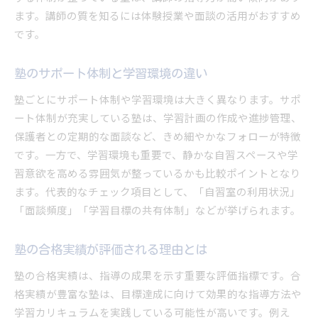
塾比較 サイト ランキングとの付き合い方
ます。講師の質を知るには体験授業や面談の活用がおすすめ
塾の授業形式や指導法が評価に直結する訳
です。
塾ナビや塾シルの信頼性をどう判断するか
評判や口コミを活かした学習塾比較
塾のサポート体制と学習環境の違い
塾 評判 悪い意見も参考にする重要性
塾ごとにサポート体制や学習環境は大きく異なります。サポ
塾 口コミ 書き方による印象の違いを知る
ート体制が充実している塾は、学習計画の作成や進捗管理、
塾ナビ 口コミを比較分析するポイント
保護者との定期的な面談など、きめ細やかなフォローが特徴
塾比較 サイト ランキングの見極め方
です。一方で、学習環境も重要で、静かな自習スペースや学
習意欲を高める雰囲気が整っているかも比較ポイントとなり
塾おすすめ情報の信憑性チェック方法
ます。代表的なチェック項目として、「自習室の利用状況」
塾シルの利用で得られるリアルな評価
「面談頻度」「学習目標の共有体制」などが挙げられます。
塾の評価が気になる方のための基準
塾選びの際に見るべき評価ポイント
塾の合格実績が評価される理由とは
塾 口コミや評判の活用方法を整理
塾の合格実績は、指導の成果を示す重要な評価指標です。合
塾比較 サイト ランキングの評価基準
格実績が豊富な塾は、目標達成に向けて効果的な指導方法や
塾おすすめ情報の信頼性をどう見抜くか
学習カリキュラムを実践している可能性が高いです。例え