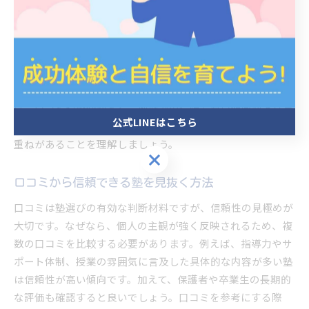
塾の評判が安定している理由と特徴
安定した評判を持つ塾には、長年積み重ねてきた信頼と成果
があります。これは、継続的な指導改善や講師育成、保護者
との密な連携が理由です。例えば、定期的な研修を受けた講
師陣や、柔軟なカリキュラム対応が特徴的です。こうした塾
は、口コミや紹介が多く、地域での信頼も厚い傾向がありま
公式LINEはこちら
す。安定した評判の背景には、地道な取り組みと成果の積み
重ねがあることを理解しましょう。
公式LINEはこちら
口コミから信頼できる塾を見抜く方法
口コミは塾選びの有効な判断材料ですが、信頼性の見極めが
大切です。なぜなら、個人の主観が強く反映されるため、複
数の口コミを比較する必要があります。例えば、指導力やサ
ポート体制、授業の雰囲気に言及した具体的な内容が多い塾
は信頼性が高い傾向です。加えて、保護者や卒業生の長期的
な評価も確認すると良いでしょう。口コミを参考にする際