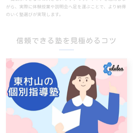
がら、実際に体験授業や説明会へ足を運ぶことで、より納得
のいく塾選びが実現します。
信頼できる塾を見極めるコツ
塾のサポート体制や実績を評価する視点
塾選びで最も重視すべきは、サポート体制と合格実績です。
なぜなら、手厚いサポートが生徒一人ひとりの学力向上や目
標達成に直結するからです。例えば、定期的な学習面談や進
捗管理、個別の学習計画策定などが挙げられます。これらを
備えた塾は、保護者や生徒からの評価も高く、合格実績にも
表れやすい傾向があります。塾の公式情報や体験談をもと
に、具体的なサポート内容を比較することが重要です。