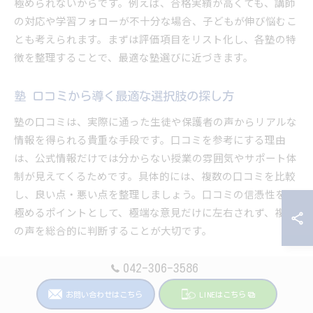
極められないからです。例えば、合格実績が高くても、講師
の対応や学習フォローが不十分な場合、子どもが伸び悩むこ
とも考えられます。まずは評価項目をリスト化し、各塾の特
徴を整理することで、最適な塾選びに近づきます。
塾 口コミから導く最適な選択肢の探し方
塾の口コミは、実際に通った生徒や保護者の声からリアルな
情報を得られる貴重な手段です。口コミを参考にする理由
は、公式情報だけでは分からない授業の雰囲気やサポート体
制が見えてくるためです。具体的には、複数の口コミを比較
し、良い点・悪い点を整理しましょう。口コミの信憑性を見
極めるポイントとして、極端な意見だけに左右されず、複数
の声を総合的に判断することが大切です。
042-306-3586
塾比較 サイト ランキングを参考にするコツ
塾比較サイトやランキングは、多くの塾情報を効率良く比較
お問い合わせはこちら
LINEはこちら
できる便利なツールです。ランキングを参考にする理由は、