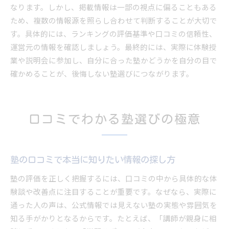
塾 評判 悪い意見も含めた納得の選び方
なります。しかし、掲載情報は一部の視点に偏ることもある
ため、複数の情報源を照らし合わせて判断することが大切で
す。具体的には、ランキングの評価基準や口コミの信頼性、
運営元の情報を確認しましょう。最終的には、実際に体験授
業や説明会に参加し、自分に合った塾かどうかを自分の目で
確かめることが、後悔しない塾選びにつながります。
口コミでわかる塾選びの極意
塾の口コミで本当に知りたい情報の探し方
塾の評価を正しく把握するには、口コミの中から具体的な体
験談や改善点に注目することが重要です。なぜなら、実際に
通った人の声は、公式情報では見えない塾の実態や雰囲気を
知る手がかりとなるからです。たとえば、「講師が親身に相