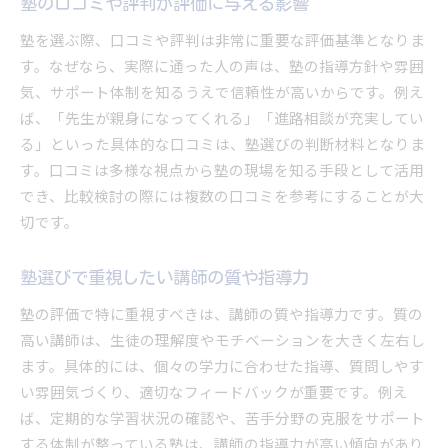
塾ナビや塾シルなど口コミサイトの活用法
塾の口コミや評判が評価に与える影響
塾 口コミ 書き方で注意すべき点と信頼性
塾を選ぶ際、口コミや評判は非常に重要な評価基準となりま
口コミと塾選びを結びつける評価の基準
す。なぜなら、実際に通った人の声は、塾の指導方針や雰囲
気、サポート体制を知るうえで信頼性が高いからです。例え
塾おすすめ情報を口コミから見極めるコツ
ば、「先生が親身になってくれる」「進路相談が充実してい
塾選びに迷う方へ役立つ情報集
る」といった具体的な口コミは、塾選びの判断材料となりま
塾比較 サイト ランキングの賢い使い方
す。口コミは多様な視点から塾の現場を知る手段として活用
塾の評判や口コミを参考にする判断基準
でき、比較検討の際には複数の口コミを参考にすることが大
塾ナビ 口コミの内容をどう活かすか考える
切です。
塾の体験談からわかる選び方のヒント
塾選びで気をつけたいポイントの整理
塾選びで重視したい講師の質や指導力
塾シルやおすすめサイトの利用で得られる情報
塾の評価で特に重視すべきは、講師の質や指導力です。質の
信頼できる塾を見極めるコツ
高い講師は、生徒の理解度やモチベーションを大きく左右し
塾のサポート体制や実績を評価する視点
ます。具体的には、個々の学力に合わせた指導、質問しやす
い雰囲気づくり、適切なフィードバックが重要です。例え
塾の評判が安定している理由と特徴
ば、定期的な学習状況の確認や、苦手分野の克服をサポート
口コミから信頼できる塾を見抜く方法
する体制が整っている塾は、講師の指導力が高い傾向があり