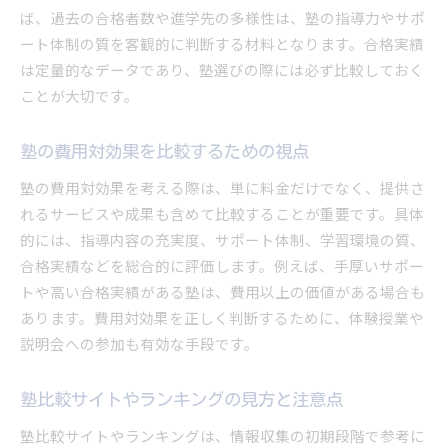
塾ナビや塾シル利用者の声を分析する
ば、過去の合格者数や進学先の多様性は、塾の指導力やサポ
塾の合格実績やサポート体制の重要性
ート体制の質を客観的に判断する材料となります。合格実績
塾比較サイト活用の注意点とポイント
は定量的なデータであり、塾選びの際には必ず比較しておく
ことが大切です。
塾比較 サイト ランキングのメリットと限界
塾 口コミ情報の真偽を見分けるコツ
塾の費用対効果を比較するための視点
塾ナビや塾シルで比較する際の注意点
塾 評判 悪い情報の活かし方を考える
塾の費用対効果を考える際は、単に料金だけでなく、提供さ
れるサービスや成果も含めて比較することが重要です。具体
塾おすすめや口コミランキングの落とし穴
的には、指導内容の充実度、サポート体制、学習環境の質、
塾選びを成功させるための比較サイト活用法
合格実績などを総合的に評価します。例えば、手厚いサポー
最適な塾を選ぶための評価活用術
トや高い合格実績がある塾は、費用以上の価値がある場合も
塾の評価を総合的に判断する方法
あります。費用対効果を正しく判断するために、体験授業や
塾 口コミから導く最適な選択肢の探し方
説明会への参加も有効な手段です。
塾比較 サイト ランキングを参考にするコツ
塾ナビや塾シルを活かす塾選びの手順
塾比較サイトやランキングの見方と注意点
塾おすすめ情報と自分の基準のバランス
塾比較サイトやランキングは、情報収集の初期段階で参考に