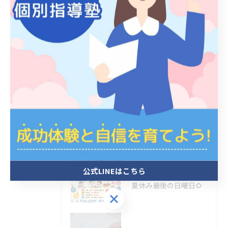
全てのカテゴリー
小学生
中学生
個別指導
自習
テスト対策
最近の投稿
Recent Posts
公式LINEはこちら
2026/08/03
夏休み最後の日曜日🌻
公式LINEはこちら